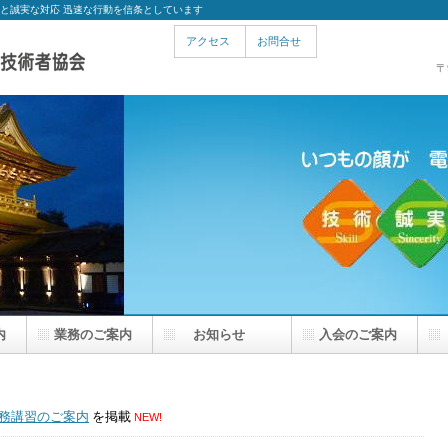
術と誠実な対応 迅速な行動を信条としています
アクセス
お問合せ
〒
内
業務のご案内
お知らせ
入会のご案内
業務講習のご案内
を掲載
NEW!