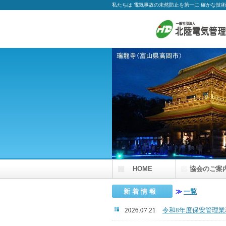
私たちは 電気事故の未然防止を第一に 確かな技
HOME
協会のご案
新 着 情 報
≫
一覧
2026.07.21
令和8年度保安管理