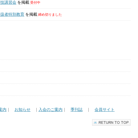
実技講習会
を掲載
受付中
取扱者特別教育
を掲載
締め切りました
案内
｜
お知らせ
｜
入会のご案内
｜
季刊誌
｜
会員サイト